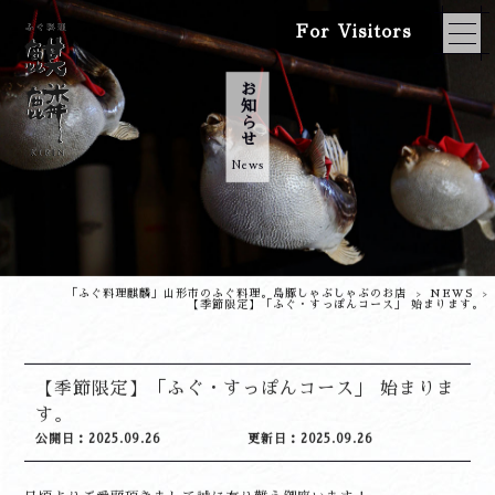
For Visitors
お知らせ
News
「ふぐ料理麒麟」山形市のふぐ料理。島豚しゃぶしゃぶのお店
NEWS
>
>
【季節限定】「ふぐ・すっぽんコース」 始まります。
【季節限定】「ふぐ・すっぽんコース」 始まりま
す。
公開日：2025.09.26
更新日：2025.09.26